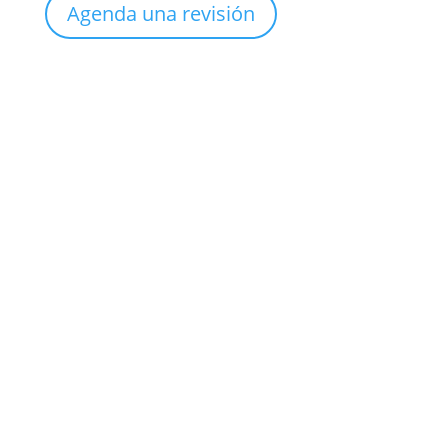
Agenda una revisión
Sucursal
Col. México
Clínica de Uroginecología
Teléfono

(999) 926 5612
Whatsapp
