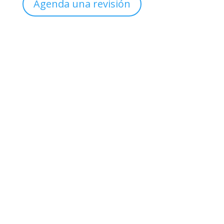
Agenda una revisión
Sucursal
Col. México
Clínica de Uroginecología
Teléfono

(999) 926 5612
Whatsapp
