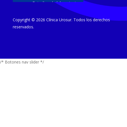
Estudios de laboratorio
Ultrasonido diagnóstico
Copyright © 2026 Clínica Urosur. Todos los derechos
Cirugías y procedimientos
reservados.
Estudios
Urodinamia
/* Botones nav slider */
Flujometría
Biópsias de próstata
Papanicolaou y colposcopía
Tratamientos
Terapia de ondas focales
Incontinencia urinaria