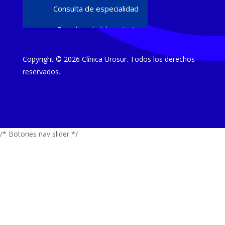
Consulta de especialidad
Estudios de laboratorio
Ultrasonido diagnóstico
Copyright © 2026 Clínica Urosur. Todos los derechos
Cirugías y procedimientos
reservados.
Estudios
Urodinamia
/* Botones nav slider */
Flujometría
Biópsias de próstata
Papanicolaou y colposcopía
Tratamientos
Terapia de ondas focales