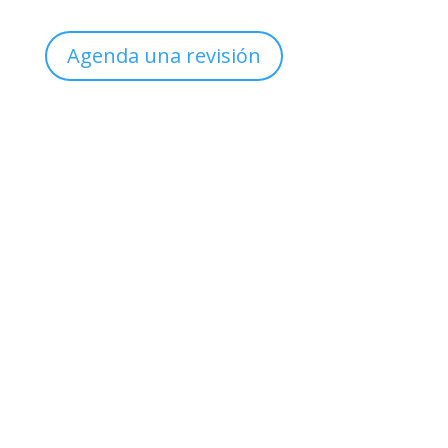
Agenda una revisión
Sucursal
Col. México
Clínica de Uroginecología
Teléfono

(999) 926 5612