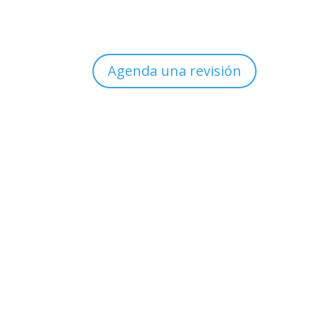
Agenda una revisión
Sucursal
Col. México
Clínica de Uroginecología