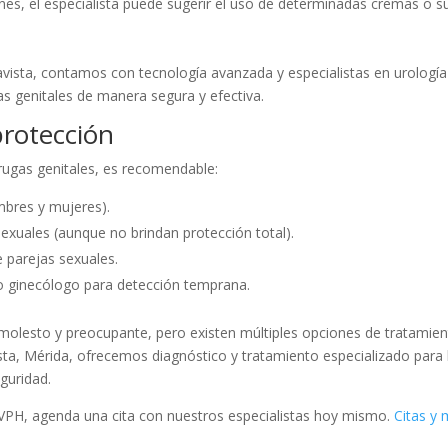
nes, el especialista puede sugerir el uso de determinadas cremas o s
vista, contamos con tecnología avanzada y especialistas en urología 
as genitales de manera segura y efectiva.
protección
rrugas genitales, es recomendable:
mbres y mujeres).
sexuales (aunque no brindan protección total).
parejas sexuales.
 ginecólogo para detección temprana.
molesto y preocupante, pero existen múltiples opciones de tratamien
ista, Mérida, ofrecemos diagnóstico y tratamiento especializado para 
guridad.
 VPH, agenda una cita con nuestros especialistas hoy mismo.
Citas y