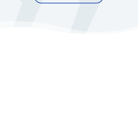
Sucursal
Col. México
Clínica de Uroginecología
Teléfono

(999) 926 5612
Whatsapp

(999) 990 9126