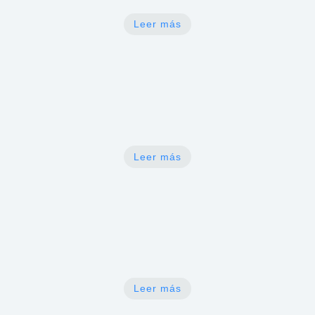
Leer más
N
Revisión y seguimiento de cálculos
renales
Leer más
N
Consulta por problemas de próstata
Leer más