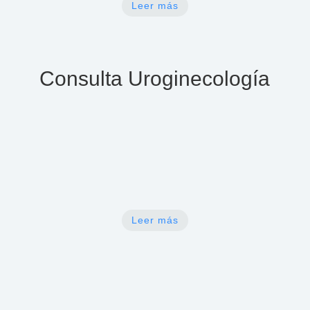
Leer más
Consulta Uroginecología
N
Evaluación de piso pélvico después
del parto
Leer más
N
Consulta por incontinencia urinaria