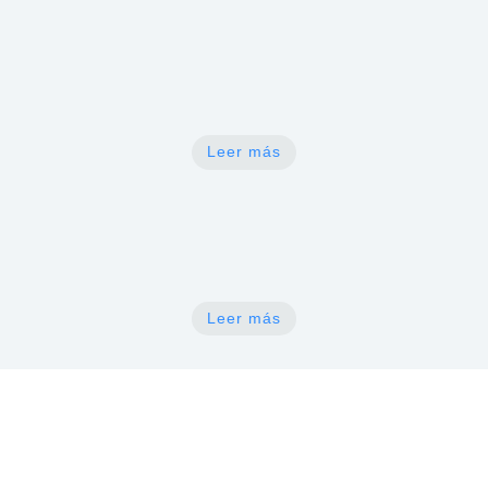
N
Revisión de prolapsos (Vegiga caída,
útero, recto)
Leer más
N
Atención a dolor pélvico
Leer más
Sucursal