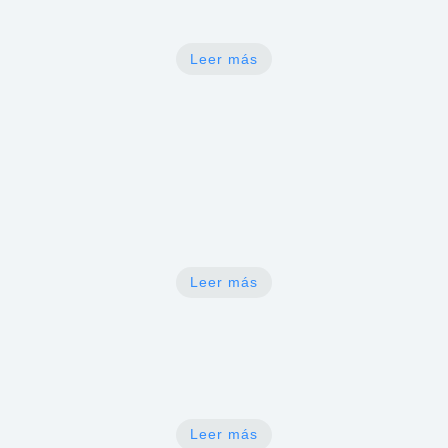
femenina
Leer más
N
Revisión de prolapsos (Vegiga caída,
útero, recto)
Leer más
N
Atención a dolor pélvico
Leer más