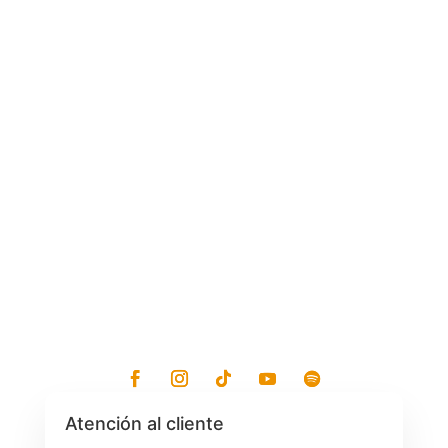
C. 60 x 29 y 27, Buenavista, 97127
Mérida, Yuc.
Lunes - Viernes: 7:30 am a 7:30 pm
Sábados: 8 am a 1 pm
Atención al cliente