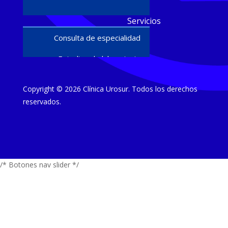
Servicios
Consulta de especialidad
Estudios de laboratorio
Ultrasonido diagnóstico
Copyright © 2026 Clínica Urosur. Todos los derechos
Cirugías y procedimientos
reservados.
Estudios
Urodinamia
/* Botones nav slider */
Flujometría
Biópsias de próstata
Papanicolaou y colposcopía