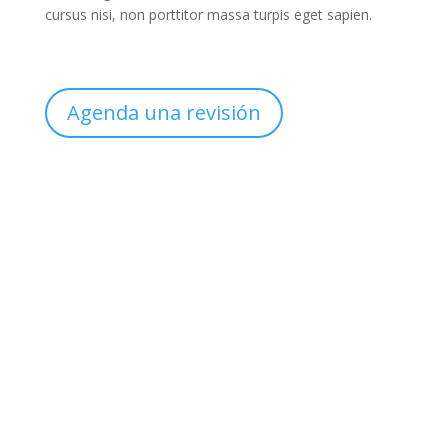
cursus nisi, non porttitor massa turpis eget sapien.
Agenda una revisión
Sucursal
Col. México
Clínica de Uroginecología