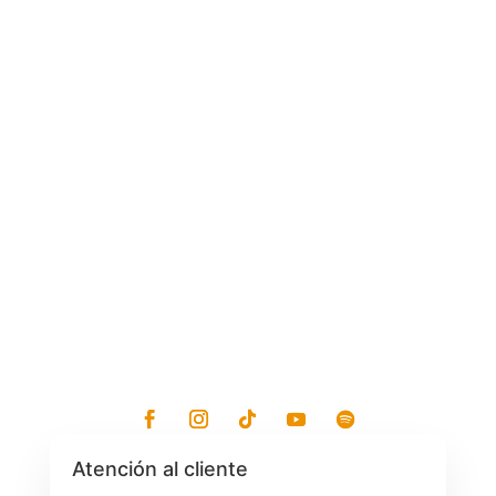
C. 60 x 29 y 27, Buenavista, 97127
Mérida, Yuc.
Lunes - Viernes: 7:30 am a 7:30 pm
Sábados: 8 am a 1 pm
Atención al cliente