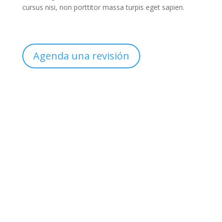
cursus nisi, non porttitor massa turpis eget sapien.
Agenda una revisión
Sucursal
Col. México
Clínica de Uroginecología