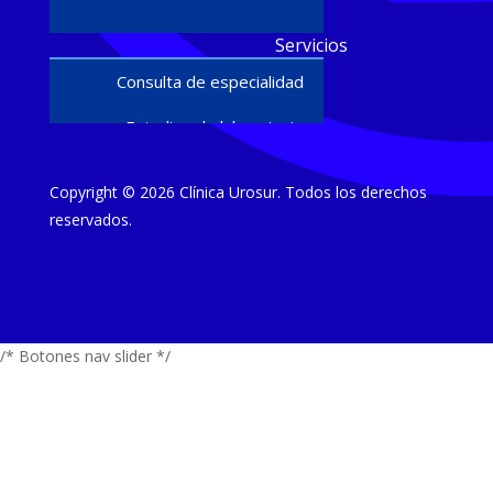
Servicios
Consulta de especialidad
Estudios de laboratorio
Ultrasonido diagnóstico
Copyright © 2026 Clínica Urosur. Todos los derechos
Cirugías y procedimientos
reservados.
Estudios
Urodinamia
/* Botones nav slider */
Flujometría
Biópsias de próstata
Papanicolaou y colposcopía