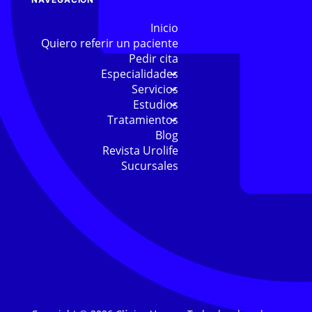
Inicio
Quiero referir un paciente
Pedir cita
Especialidades
Servicios
Estudios
Tratamientos
Blog
Revista Urolife
Sucursales