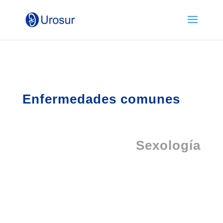
Enfermedades comunes
Sexología