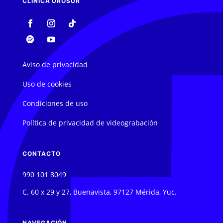
CLÍNICA UROSUR
Aviso de privacidad
Uso de cookies
Condiciones de uso
Política de privacidad de videograbación
CONTACTO
990 101 8049
C. 60 x 29 y 27, Buenavista, 97127 Mérida, Yuc.
NAVEGACIÓN