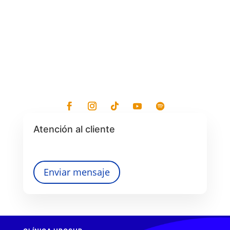
Atención al cliente
Enviar mensaje