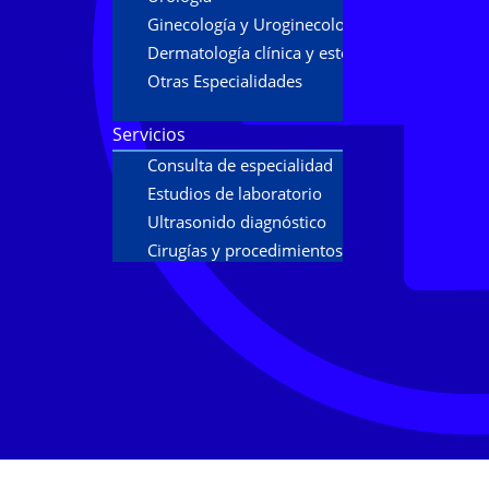
Ginecología y Uroginecología
Dermatología clínica y estética
Otras Especialidades
Servicios
Consulta de especialidad
Estudios de laboratorio
Ultrasonido diagnóstico
Cirugías y procedimientos
Estudios
Urodinamia
Flujometría
Biópsias de próstata
Papanicolaou y colposcopía
Tratamientos