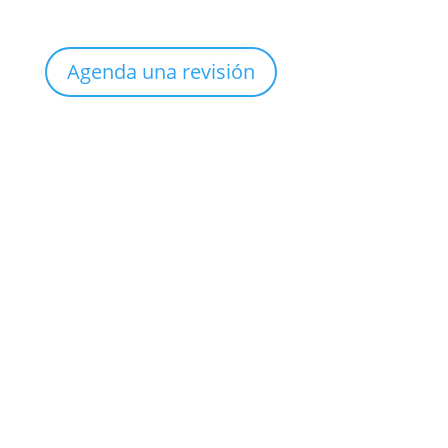
Agenda una revisión
Sucursal
Col. México
Clínica de Uroginecología
Teléfono

(999) 926 5612