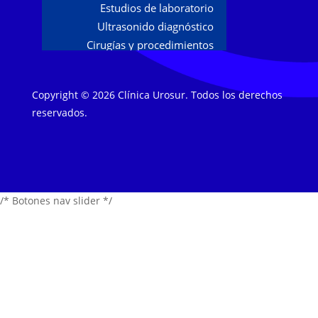
Estudios de laboratorio
Ultrasonido diagnóstico
Cirugías y procedimientos
Estudios
Copyright © 2026 Clínica Urosur. Todos los derechos
Urodinamia
reservados.
Flujometría
Biópsias de próstata
Papanicolaou y colposcopía
Tratamientos
/* Botones nav slider */
Terapia de ondas focales
Incontinencia urinaria
Rehabilitación piso pélvico
Blog
Revista Urolife
Sucursales