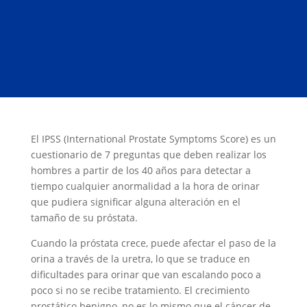
El IPSS (International Prostate Symptoms Score) es un
cuestionario de 7 preguntas que deben realizar los
hombres a partir de los 40 años para detectar a
tiempo cualquier anormalidad a la hora de orinar
que pudiera significar alguna alteración en el
tamaño de su próstata.
Cuando la próstata crece, puede afectar el paso de la
orina a través de la uretra, lo que se traduce en
dificultades para orinar que van escalando poco a
poco si no se recibe tratamiento. El crecimiento
prostático benigno, no es lo mismo que el cáncer de