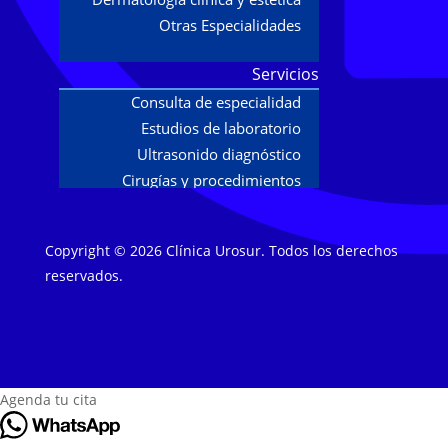
Otras Especialidades
Servicios
Consulta de especialidad
Estudios de laboratorio
Ultrasonido diagnóstico
Cirugías y procedimientos
Estudios
Copyright © 2026 Clínica Urosur. Todos los derechos
Urodinamia
reservados.
Flujometría
Biópsias de próstata
Papanicolaou y colposcopía
Tratamientos
Agenda tu cita
Terapia de ondas focales
Incontinencia urinaria