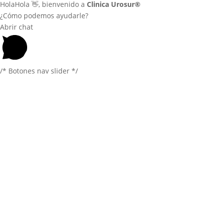
Hola
Hola
👋, bienvenido a
Clinica Urosur®
Rehabilitación piso pélvico
¿Cómo podemos ayudarle?
Abrir chat
Blog
Revista Urolife
Sucursales
/* Botones nav slider */