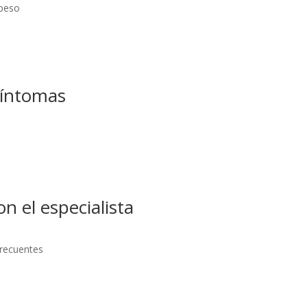
 peso
síntomas
n el especialista
frecuentes