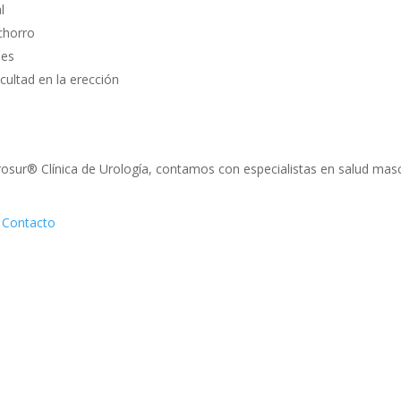
l
 chorro
hes
cultad en la erección
sur® Clínica de Urología, contamos con especialistas en salud masc
!
Contacto