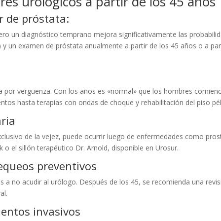
es urológicos a partir de los 45 años
er de próstata:
pero un diagnóstico temprano mejora significativamente las probabil
A) y un examen de próstata anualmente a partir de los 45 años o a par
 por vergüenza. Con los años es «normal» que los hombres comience
tos hasta terapias con ondas de choque y rehabilitación del piso pél
aria
clusivo de la vejez, puede ocurrir luego de enfermedades como prosta
o el sillón terapéutico Dr. Arnold, disponible en Urosur.
equeos preventivos
 a no acudir al urólogo. Después de los 45, se recomienda una revis
al.
ientos invasivos