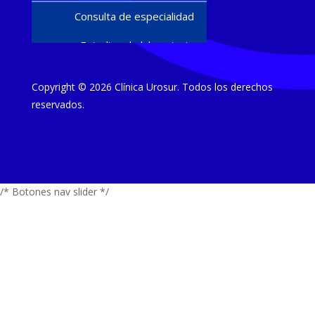
Consulta de especialidad
Estudios de laboratorio
Ultrasonido diagnóstico
Copyright © 2026 Clínica Urosur. Todos los derechos
Cirugías y procedimientos
reservados.
Estudios
Urodinamia
/* Botones nav slider */
Flujometría
Biópsias de próstata
Papanicolaou y colposcopía
Tratamientos
Terapia de ondas focales