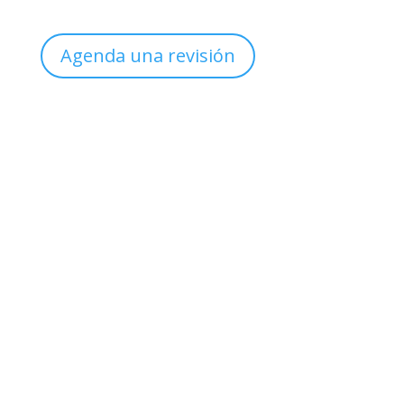
Agenda una revisión
Sucursal
Col. México
Clínica de Uroginecología
Teléfono

(999) 926 5612