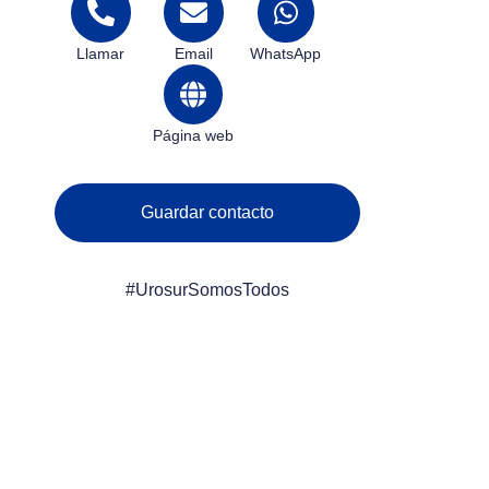
Llamar
Email
WhatsApp
Página web
Guardar contacto
#UrosurSomosTodos
Sucursal